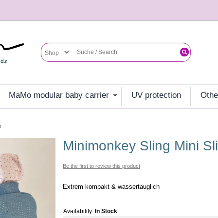
MaMo modular baby carrier
UV protection
oth
e
Minimonkey Sling Mini S
Be the first to review this product
Extrem kompakt & wassertauglich
Availability:
In Stock