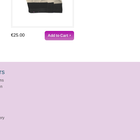
€25.00
Add to Cart
rs
ons
on
ery