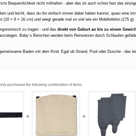
cto Bequemlichkeit nicht mithalten - aber das ist auch schon fast das einzi
ein und leicht, dass du ihn einfach immer dabei haben kannst, quasi eine imm
t (
10 × 8 × 16 cm
) und wiegt gerade mal so viel wie ein Mobiltelefon (175 g).
 ergonomisch zu tragen - und das
direkt von Geburt an bis zu einem Gewich
h anzulegen. Baby´s Beinchen werden beim Reinsetzen durch Schlaufen gefädel
s gemeinsame Baden mit dem Kind. Egal ob Strand, Pool oder Dusche - das lei
ly purchased the following combination of items.