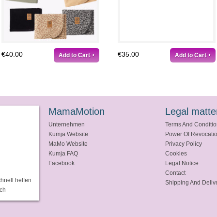
€40.00
€35.00
Add to Cart
Add to Cart
MamaMotion
Legal matte
Unternehmen
Terms And Conditi
Kumja Website
Power Of Revocati
MaMo Website
Privacy Policy
Kumja FAQ
Cookies
Facebook
Legal Notice
Contact
hnell helfen
Shipping And Deliv
ich