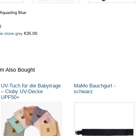
 Aquasling Blue
0
€35.00
ie stone grey
em Also Bought
UV-Tuch für die Babytrage
MaMo Bauchgurt -
– Cloby UV-Decke
schwarz
UPF50+