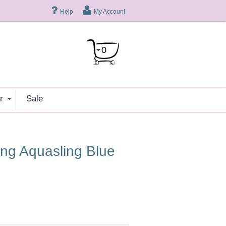
Help
My Account
0
er
sale
ling Aquasling Blue