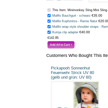
This Item: Minimonkey Sling Mini Sling
€35.00
MaMo Bauchgurt - schwarz
€20.0
MaMo Kopfstütze - Ramie Natur
MaMo wrap style shoulder straps - Ram
€40.00
Kumja clip adapter
€142.85
Add All to Cart
Customers Who Bought This It
Pickapooh Sonnenhut
Feuerwehr Strick UV 80
(gelb und grün: UV 60)