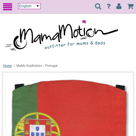
Home
/
MaMo Kopfstütze - Portugal