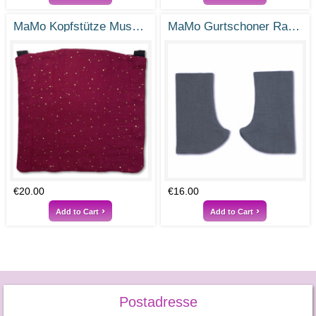
MaMo Kopfstütze Musselin Weinrot Gold Punkte
MaMo Gurtschoner Ramie Steingrau
€20.00
€16.00
Add to Cart
Add to Cart
Postadresse