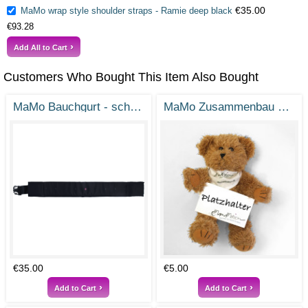
€35.00
MaMo wrap style shoulder straps - Ramie deep black
€93.28
Add All to Cart
Customers Who Bought This Item Also Bought
MaMo Bauchgurt - schwarz
MaMo Zusammenbau Service
€35.00
€5.00
Add to Cart
Add to Cart