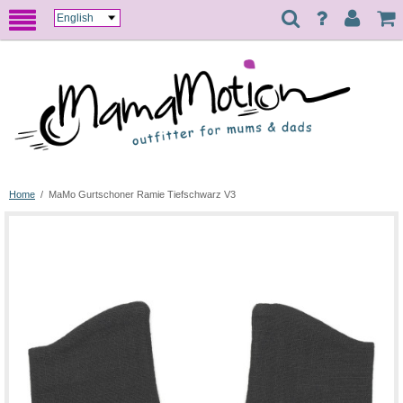
Home
/
MaMo Gurtschoner Ramie Tiefschwarz V3