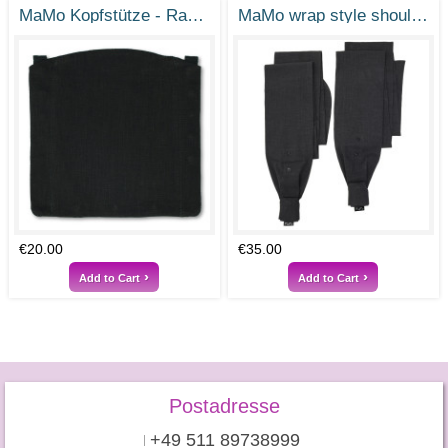
MaMo Kopfstütze - Ramie Tiefschwarz
MaMo wrap style shoulder straps - Ramie deep black
€20.00
€35.00
Add to Cart
Add to Cart
Postadresse
+49 511 89738999