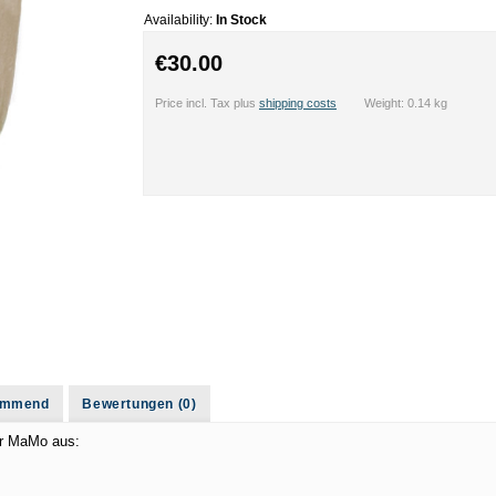
Availability:
In Stock
€30.00
Price incl. Tax plus
shipping costs
Weight: 0.14 kg
commend
Bewertungen (0)
r MaMo aus: