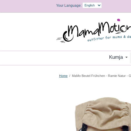
Your Language:
Kumja
Home
/
MaMo Beutel Frühchen - Ramie Natur - G