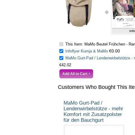
This Item: MaMo Beutel Frühchen - Rami
€0.00
Infoflyer Kumja & MaMo
MaMo Gurt-Pad / Lendenwirbelstütze - 
€42.02
Add All to Cart
Customers Who Bought This It
MaMo Gurt-Pad /
Lendenwirbelstütze - mehr
Komfort mit Zusatzpolster
für den Bauchgurt