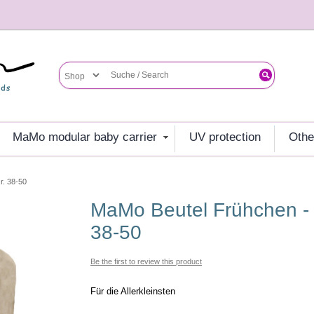
MaMo modular baby carrier
UV protection
oth
r. 38-50
MaMo Beutel Frühchen - Ramie Natur - Gr.
38-50
Be the first to review this product
Für die Allerkleinsten