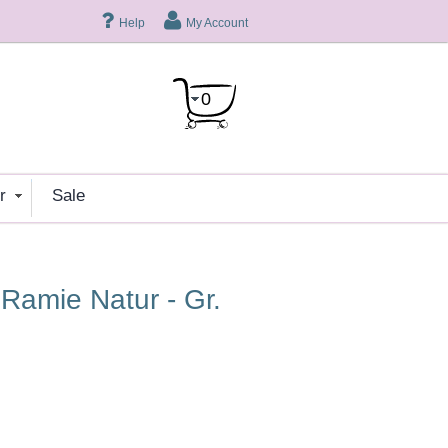
Help
My Account
0
er
sale