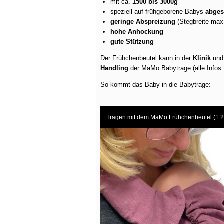
mit ca.
1500 bis 3000g
speziell auf frühgeborene Babys
abges
geringe Abspreizung
(Stegbreite max.
hohe Anhockung
gute Stützung
Der Frühchenbeutel kann in der
Klinik
und 
Handling
der MaMo Babytrage (alle Infos
So kommt das Baby in die Babytrage:
Tragen mit dem MaMo Frühchenbeutel (1.2