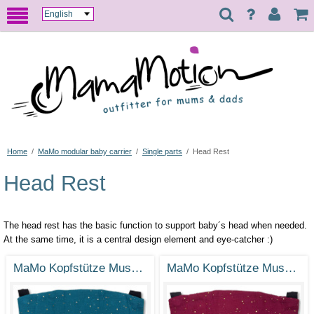
Home
/
MaMo modular baby carrier
/
Single parts
/
Head Rest
Head Rest
The head rest has the basic function to support baby´s head when needed.
At the same time, it is a central design element and eye-catcher :)
MaMo Kopfstütze Musselin Petrol Gold Punkte
MaMo Kopfstütze Musselin Weinrot Gold Punkte