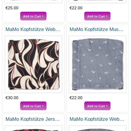
€25.00
€22.00
Add to Cart
Add to Cart
MaMo Kopfstütze Webstoff Edles Linnen
MaMo Kopfstütze Musselin Nordwind
€30.00
€22.00
Add to Cart
Add to Cart
MaMo Kopfstütze Jersey Glückspilz
MaMo Kopfstütze Webstoff Bronzezweige